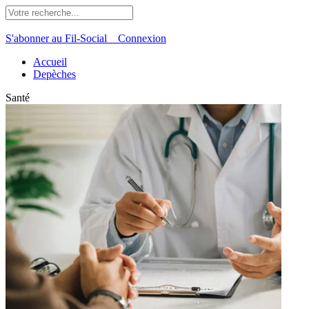
S'abonner au Fil-Social
Connexion
Accueil
Depèches
Santé