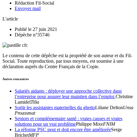
Rédaction Fil-Social
Envoyer mail
L'article
Publié le 27 juin 2021
Dépèche n°35746
Le contenu de cette dépêche est la propriété de son auteur et du Fil-
Social. Toute reproduction, par tous moyens, est soumise à une
déclaration auprès du Centre Français de la Copie.
Autres rencontres
Salariés aidants : déployer une approche collective dans
l’entreprise pour assurer leur maintien dans l’emploi
Christine
Lamidel
Tilia
Sortir les assistantes maternelles du ghetto
Liliane Delton
Unsa
Proassmat
Seniors et complémentaire santé : vraies causes et vraies
solutions pour un vrai problème
Philippe Mixe
FNIM
La réforme PSC peut et doit encore être améliorée
Serge
Brichet
MFP